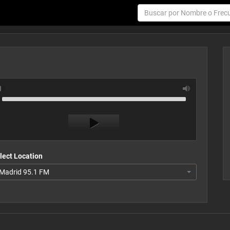
Use
Audio
Up/Down
Player
Arrow
keys
to
increase
or
lect Location
decrease
Madrid 95.1 FM
volume.